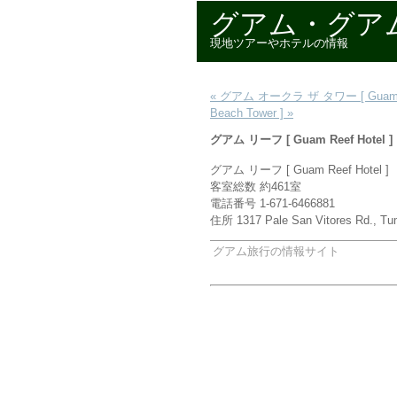
グアム・グアム
現地ツアーやホテルの情報
« グアム オークラ ザ タワー [ Guam Hot
Beach Tower ] »
グアム リーフ [ Guam Reef Hotel ]
グアム リーフ [ Guam Reef Hotel ]
客室総数 約461室
電話番号 1-671-6466881
住所 1317 Pale San Vitores Rd., 
グアム旅行の情報サイト