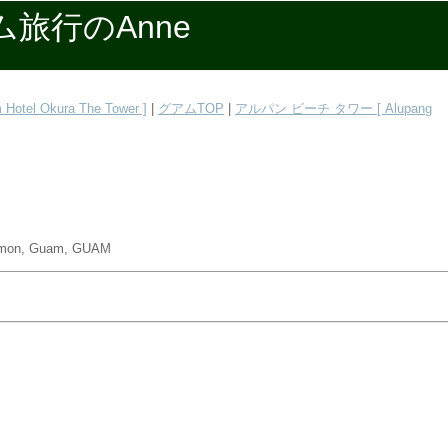
旅行のAnne
el Okura The Tower ]
|
グアムTOP
|
アルパン ビーチ タワー [ Alupang
Tumon, Guam, GUAM