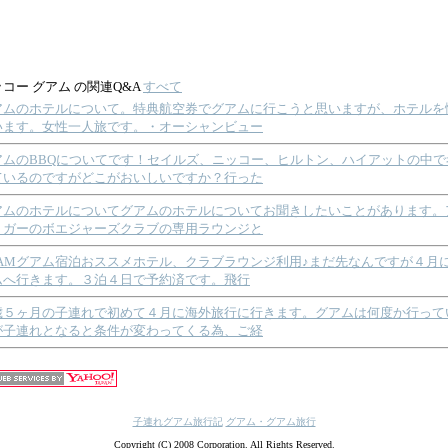
コー グアム の関連Q&A
すべて
アムのホテルについて。特典航空券でグアムに行こうと思いますが、ホテルを
います。女性一人旅です。・オーシャンビュー
アムのBBQについてです！セイルズ、ニッコー、ヒルトン、ハイアットの中で
ているのですがどこがおいしいですか？行った
アムのホテルについてグアムのホテルについてお聞きしたいことがあります。
リガーのボエジャーズクラブの専用ラウンジと
UAMグアム宿泊おススメホテル、クラブラウンジ利用♪まだ先なんですが４月
ムへ行きます。３泊４日で予約済です。飛行
歳５ヶ月の子連れで初めて４月に海外旅行に行きます。グアムは何度か行って
が子連れとなると条件が変わってくる為、ご経
子連れグアム旅行記
グアム・グアム旅行
Copyright (C) 2008 Corporation. All Rights Reserved.