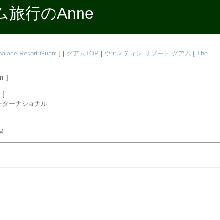
旅行のAnne
ce Resort Guam ]
|
グアムTOP
|
ウエスティン リゾート グアム [ The
m ]
 ]
ンターナショナル
AM