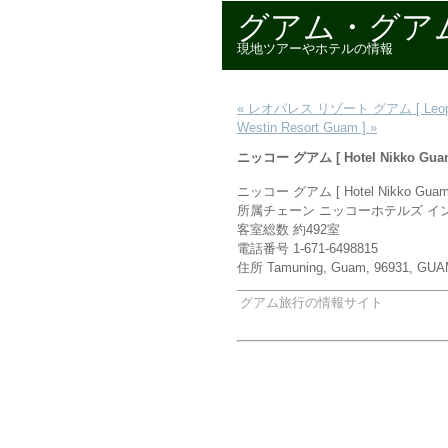
グアム・グアム
現地ツアーやホテルの情報
« レオパレス リゾート グアム [ Leopala
Westin Resort Guam ] »
ニッコー グアム [ Hotel Nikko Gua
ニッコー グアム [ Hotel Nikko Guam
所属チェーン ニッコーホテルズ イ
客室総数 約492室
電話番号 1-671-6498815
住所 Tamuning, Guam, 96931, GU
グアム旅行の情報サイト