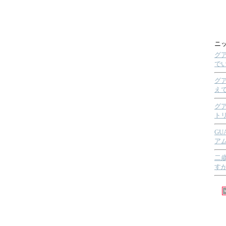
ニッ
グ
で
グ
え
グ
ト
G
ア
二
す