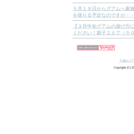
５月１９日からグアムへ家
を借りる予定なのですが・
【３月中旬グアムの遊び方
ください！親子２人で（５
子連れグ
Copyright (C) 20