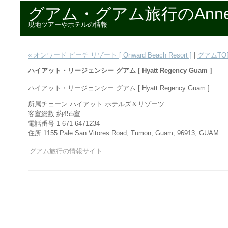
グアム・グアム旅行のAnn
現地ツアーやホテルの情報
« オンワード ビーチ リゾート [ Onward Beach Resort ]
|
グアムTO
ハイアット・リージェンシー グアム [ Hyatt Regency Guam ]
ハイアット・リージェンシー グアム [ Hyatt Regency Guam ]
所属チェーン ハイアット ホテルズ＆リゾーツ
客室総数 約455室
電話番号 1-671-6471234
住所 1155 Pale San Vitores Road, Tumon, Guam, 96913, GUAM
グアム旅行の情報サイト