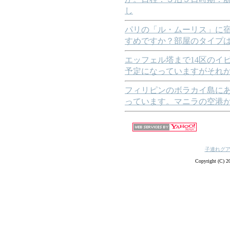
し
パリの「ル・ムーリス」に
すめですか？部屋のタイプ
エッフェル塔まで14区のイ
予定になっていますがそれ
フィリピンのボラカイ島に
っています。マニラの空港
子連れグ
Copyright (C) 20